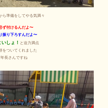
から準備をしてやる気満々
必ず付けるんだよ〜
り振り下ろすんだよ〜
よいしょ！
と迫力満点
餅をついてくれました
ぱ年長さんですね