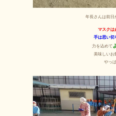
年長さんは前日
マスクは
手は思い切
力を込めて
美味しいお
やっ