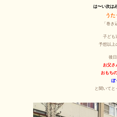
は〜い次は
うた
「巻き
子ども
予想以上
後日
お父さ
おもち
ぼ
と聞いてと