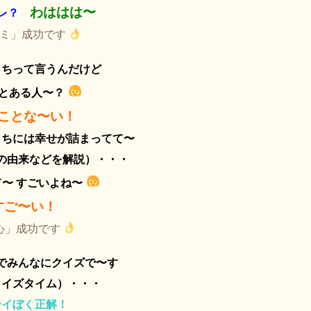
わははは〜
レ？
カミ」成功です
もちって言うんだけど
とある人〜？
ことな〜い！
もちには幸せが詰まってて〜
の由来などを解説）・・・
て〜 すごいよね〜
すご〜い！
心」成功です
でみんなにクイズで〜す
クイズタイム）・・・
〜イぼく正解！