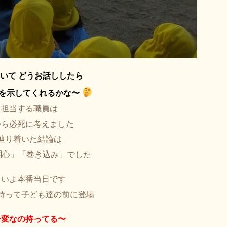
いて どうお話ししたら
を示してくれるかな〜
て担当する職員は
から必死に考えました
辿り着いた結論は
関心」「巻き込み」でした
よいよ本番当日です
持って子ども達の前に登場
ー変なの持ってる〜