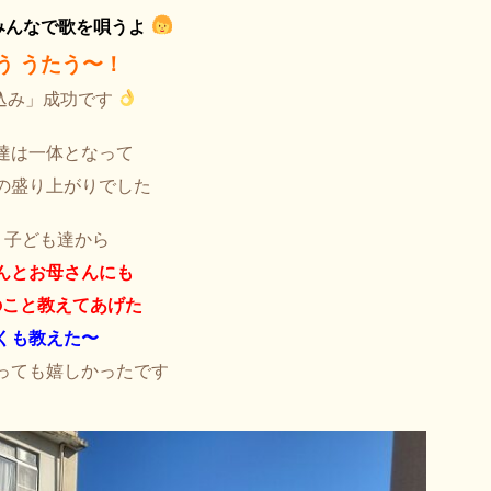
みんなで歌を唄うよ
う うたう〜！
込み」成功です
達は一体となって
の盛り上がりでした
 子ども達から
んとお母さんにも
のこと教えてあげた
くも教えた〜
っても嬉しかったです