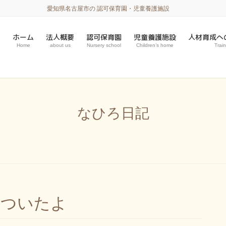
愛知県名古屋市の 認可保育園・児童養護施設
ホーム
法人概要
認可保育園
児童養護施設
人材育成へ
Home
about us
Nursery school
Children’s home
Train
なひろ日記
餅ついたよ