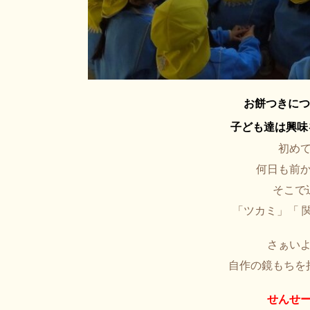
お餅つきにつ
子ども達は興味
初め
何日も前
そこで
「ツカミ」「 
さぁい
自作の鏡もちを
せんせ