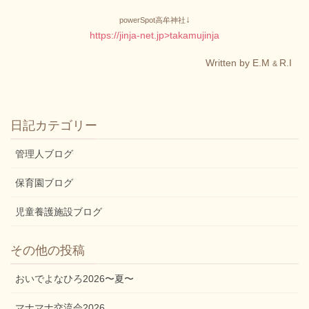
↓
powerS
pot高牟神社
https://jinja-net.jp>takamujinja
Written by E.M
R.I
&
日記カテゴリー
管理人ブログ
保育園ブログ
児童養護施設ブログ
その他の投稿
おいでよなひろ2026〜夏〜
マナマナ交流会2026