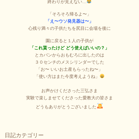
終わりが見えない…
「そろそろ帰るよ〜」
「え〜ウソ発見器は〜」
心残り満々の子供たちを尻目に会場を後に
園に戻ると１人の子供が
「これ貰ったけど どう使えばいいの？」
とカバンからおもむろに出したのは
３０センチのメスシリンダーでした
「お〜 いいお土産もらったね〜」
「使い方はまた今度考えようね」
お声かけくださった三弘さま
実験で楽しませてくださった愛教大の皆さま
どうもありがとうございました
日記カテゴリー