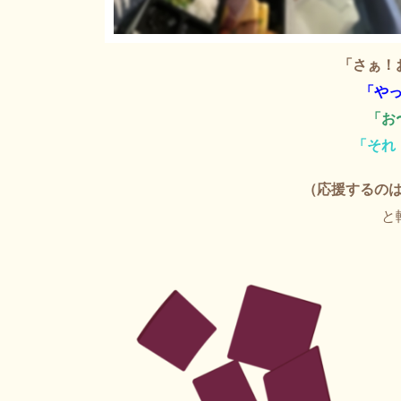
「さぁ！
「や
「お
「それ
（応援するの
と