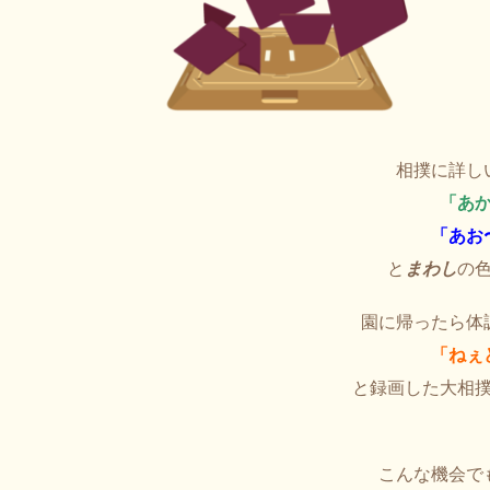
相撲に詳し
「あ
「あお
と
まわし
の
園に帰ったら体
「ねぇ
と録画した大相
こんな機会で