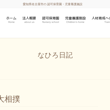
愛知県名古屋市の 認可保育園・児童養護施設
ホーム
法人概要
認可保育園
児童養護施設
人材育成へ
Home
about us
Nursery school
Children’s home
Train
なひろ日記
大相撲