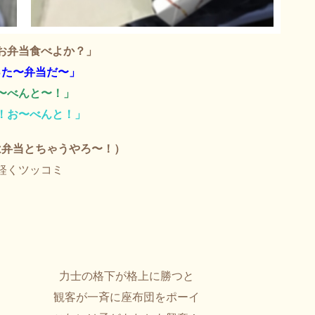
お弁当食べよか？」
った〜弁当だ〜」
〜べんと〜！」
！お〜べんと！」
は弁当とちゃうやろ〜！
）
軽くツッコミ
力士の格下が格上に勝つと
観客が
一斉に
座布団をポーイ