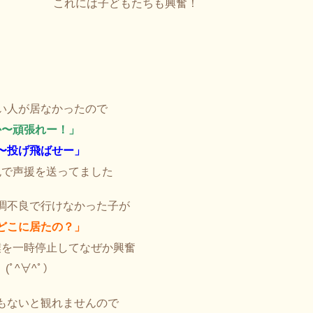
これには子どもたちも興奮！
い人が居なかったので
か〜頑張れー！」
〜投げ飛ばせー」
色で声援を送ってました
調不良で行けなかった子が
どこに居たの？」
撲を一時停止してなぜか興奮
(ﾟ^∀^ﾟ）
もないと観れませんので