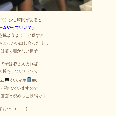
合間に少し時間があると
ームやっていい？」
を観ようよ！」
と返すと
ちょっかい出し合ったり…
ちは落ち着かない様子
男の子は暇さえあれば
相撲をしていたとか…
ーム
やスマホ
etc.
器が溢れていますので
な画面と睨めっこ状態です
ね〜 (´ゝ｀)
ﾌ〜