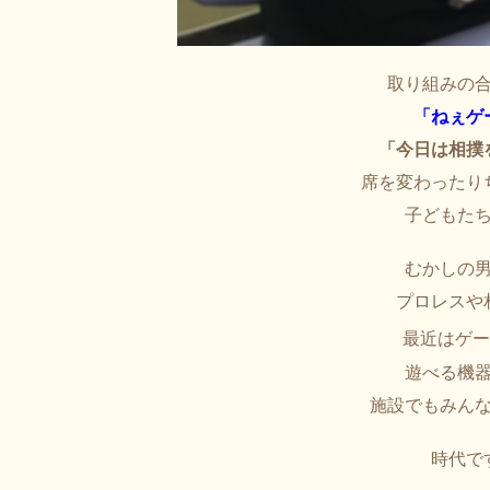
取り組みの
「ねぇゲ
「今日は相撲
席を変わったり
子どもた
むかしの
プロレスや
最近はゲ
遊べる機
施設でもみん
時代です