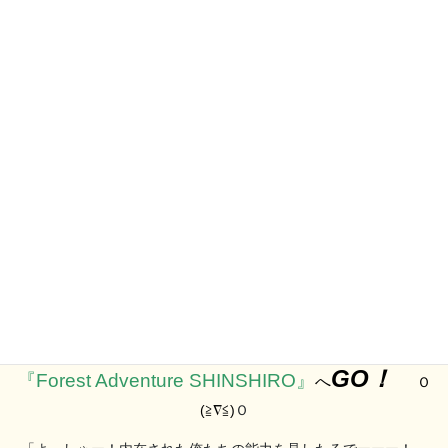
私たちの祖先はホモサピエンス
なので･･･
自らの本能を蘇らせるべく
GO！
『Forest Adventure SHINSHIRO』
へ
Ｏ
(≧∇≦)
Ｏ