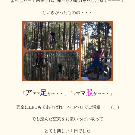
「よっしゃー！内在された俺たちの能力を見したるでーーー！」
といきがったものの・・・
ア
足
股
マ
「
ア
が～～～」「
マ
が～～～」
ア
マ
完全に山にもてあそばれ ヘロヘロでご帰還･･･ (._.)
でも澄んだ空気をお腹いっぱい吸って
とても楽しい１日でした