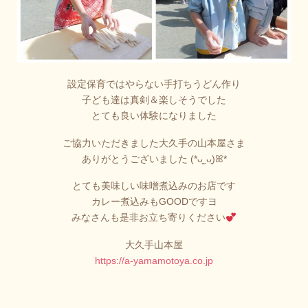
設定保育ではやらない手打ちうどん作り
子ども達は真剣＆楽しそうでした
とても良い体験になりました
ご協力いただきました大久手の山本屋さま
ありがとうございました (*ᴗ͈ˬᴗ͈)ꕤ*
とても美味しい味噌煮込みのお店です
カレー煮込みもGOODですヨ
みなさんも是非お立ち寄りください
大久手山本屋
https://a-yamamotoya.co.jp