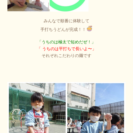
みんなで順番に体験して
手打ちうどんが完成！！
「うちのは極太で短めだぜ！」
「 うちのは平打ちで長いよ〜」
それぞれこだわりの麺です