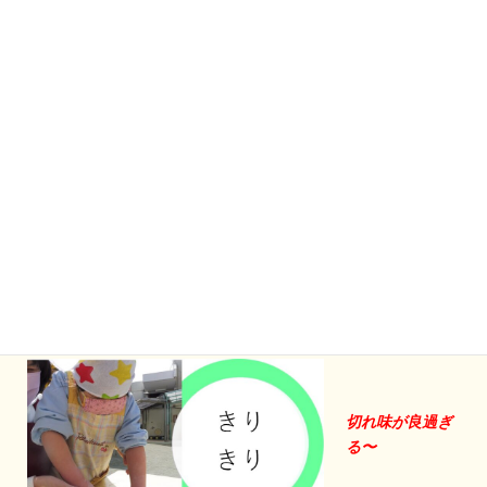
もっと体重が欲
しい！
僕の腕より太い
ヨこの棒
切れ味が良過ぎ
る〜