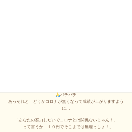
パチパチ
あっそれと どうかコロナが無くなって たくさんお菓子を食べ
られますように…
（えっ？結構食べてた気がするけど…）
パチパチ
あっそれと どうかコロナが無くなって成績が上がりますよう
に…
「あなたの努力しだいでコロナとは関係ないじゃん！」
「って言うか １０円でそこまでは無理っしょ！」