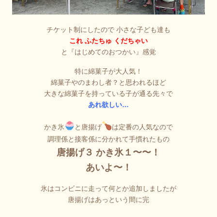
チケット制にしたので 小さな子ども達も
これ ふたちゅ くだちゃい
と『はじめてのおつかい』感覚
特に綿菓子が大人気！
綿菓子やのまわし者？と思われるほど
大きな綿菓子を持っている子が通る先々で
あれ欲しい…
かき氷
と唐揚げ
は定番の人気なので
調理係と接客係に分かれて手慣れたもの
唐揚げ３ かき氷１〜〜！
あいよ〜！
氷はコンビニに走って何とか追加しましたが
唐揚げはあっという間に完