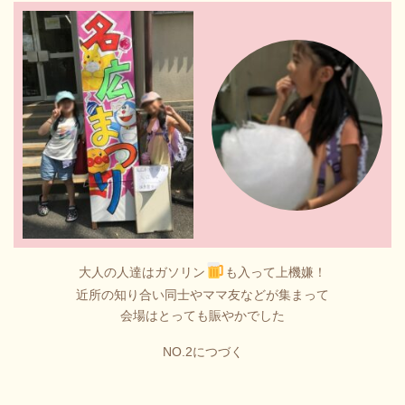
大人の人達はガソリン
も入って上機嫌！
近所の知り合い同士やママ友などが集まって
会場はとっても賑やかでした
NO.2につづく