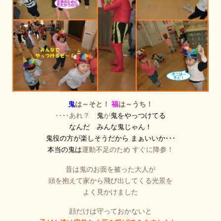
鬼
は～そと！
福
は～うち！
････あれ？
鬼
が
鬼をやっつけてる
なんだ みんな鬼じゃん！
鬼役の方が楽しそうだから まぁいいか･･･
本当の鬼は
運動不足のため すぐに降参！
昔は鬼のお面を被った大人が
頭を抱えて家から飛び出してくる光景を
よく見かけました
顔だけは守っておかないと