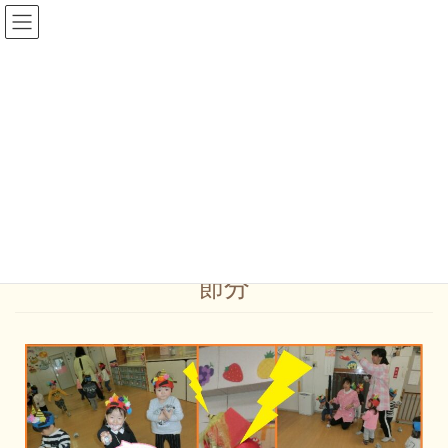
なひろ日記
HOME
なひろ日記
保育園ブログ
節分
節分