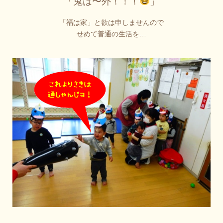
「鬼は〜外！！！
」
「福は家」と欲は申しませんので
せめて普通の生活を…