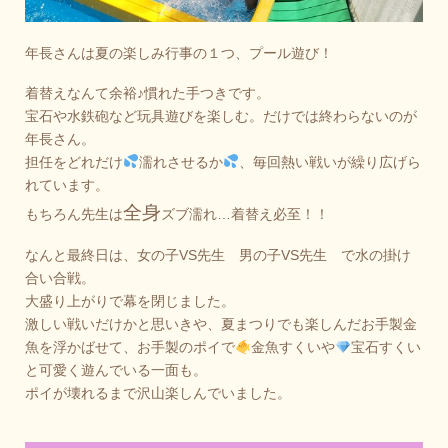
年長さんは夏の楽しみ行事の１つ、プール遊び！
着替えなんて余裕♪慣れた手つきです。
宝石や水鉄砲など玩具遊びを楽しむ。だけでは終わらないのが
年長さん。
担任をどれだけ
濡れさせるか
、毎回熱い戦いが繰り広げら
れています。
全身
もちろん先生は
ズブ濡れ…着替え必至！！
なんと最終日は、女の子VS先生 男の子VS先生 で水の掛け
合い合戦。
大盛り上がりで幕を閉じました。
激しい戦いだけかと思いきや、夏まつりでも楽しんだお手製金
魚を浮かばせて、お手製のポイで
金魚すくいや
宝石すくい
と可愛く遊んでいる一面も。
ポイが壊れるまで沢山楽しんでいました。